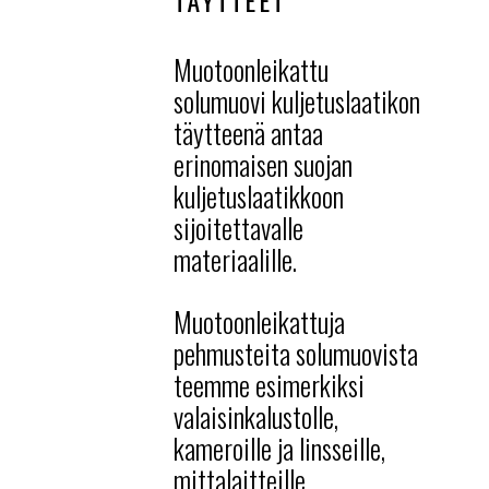
TÄYTTEET
Muotoonleikattu
solumuovi kuljetuslaatikon
täytteenä antaa
erinomaisen suojan
kuljetuslaatikkoon
sijoitettavalle
materiaalille.
Muotoonleikattuja
pehmusteita solumuovista
teemme esimerkiksi
valaisinkalustolle,
kameroille ja linsseille,
mittalaitteille,