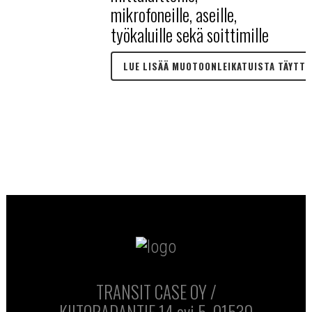
mikrofoneille, aseille,
työkaluille sekä soittimille
LUE LISÄÄ MUOTOONLEIKATUISTA TÄYTTE
TRANSIT CASE OY /
KIITORADANTIE 14 ovi 5, 01530