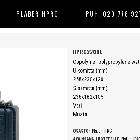
PLABER HPRC
PUH. 020 778 92
HPRC2200E
Copolymer polypropylene wat
Ulkomitta (mm)
258x230x120
Sisämitta (mm)
236x182x105
Väri
Musta
OSASTO:
Plaber HPRC
AVAINSANA TUOTTEELLE
Plaber HPR