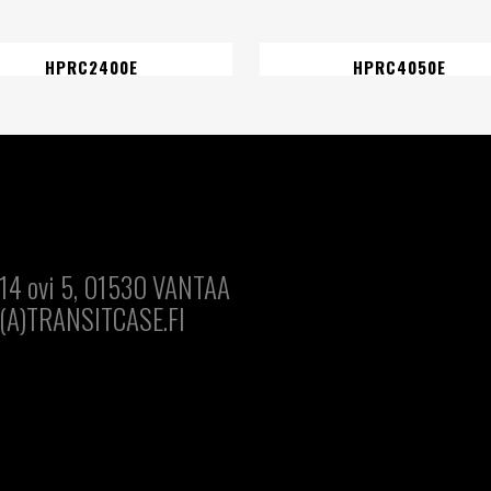
HPRC2400E
HPRC4050E
14 ovi 5, 01530 VANTAA
(A)TRANSITCASE.FI