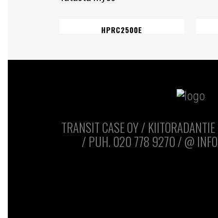
HPRC2500E
TRANSIT CASE OY / KIITORADANTIE 
/ PUH. 020 778 9270 / @ INFO