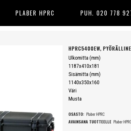
PLABER HPRC
PUH. 020 778 92
HPRC5400EW, PYÖRÄLLIN
Ulkomitta (mm)
1187x410x181
Sisämitta (mm)
1140x350x160
Väri
Musta
OSASTO:
Plaber HPRC
AVAINSANA TUOTTEELLE
Plaber HPR