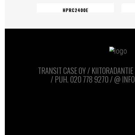
HPRC2400E
TRANSIT CASE OY / KIITORADANTIE 
/ PUH. 020 778 9270 / @ INFO