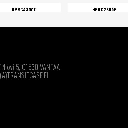
HPRC4300E
HPRC2300E
14 ovi 5, 01530 VANTAA
(A)TRANSITCASE.FI